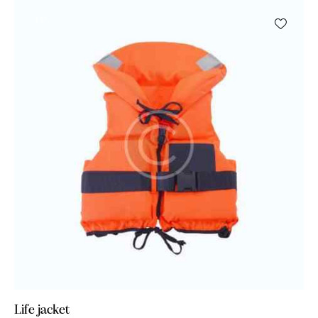
4.00
-14%
od 5
Life jacket