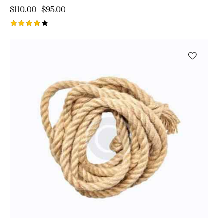
$
110.00
$
95.00
Ocjenje
no
4.00
od 5