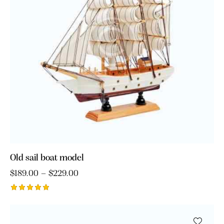
Old sail boat model
$
189.00
–
$
229.00
Ocjenjeno
5.00
od 5