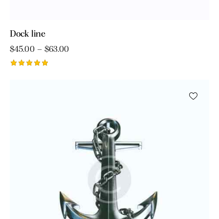
Dock line
$
45.00
–
$
63.00
Ocjenjeno
5.00
od 5